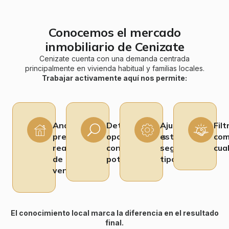
Conocemos el mercado
inmobiliario de Cenizate
Cenizate cuenta con una demanda centrada
principalmente en vivienda habitual y familias locales.
Trabajar activamente aquí nos permite:
Analizar
Detectar
Ajustar
Filt
precios
oportunidades
estrategias
com
reales
con
según
cua
de
potencial
tipología
venta
El conocimiento local marca la diferencia en el resultado
final.