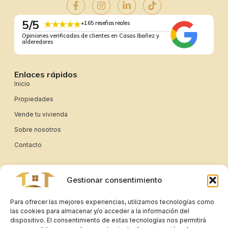
5/5
★★★★★
+165 reseñas reales
Opiniones verificadas de clientes en Casas Ibañez y
alderedores
Enlaces rápidos
Inicio
Propiedades
Vende tu vivienda
Sobre nosotros
Contacto
Enlaces legales
Aviso legal
Gestionar consentimiento
Política de privacidad
Para ofrecer las mejores experiencias, utilizamos tecnologías como
Política de cookies
las cookies para almacenar y/o acceder a la información del
dispositivo. El consentimiento de estas tecnologías nos permitirá