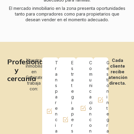
El mercado inmobiliario en la zona presenta oportunidades
tanto para compradores como para propietarios que
desean vender en el momento adecuado.
Profesionalidad
Nuestra
Cada
T
E
C
G
inmobiliaria
cliente
y
r
s
o
e
en
recibe
a
tr
m
s
cercanía
Cenizate
atención
n
a
u
ti
trabaja
directa.
s
t
ni
ó
con:
p
e
c
n
a
g
a
i
r
i
ci
n
e
a
ó
t
n
p
n
e
c
e
c
g
i
r
o
r
a
s
n
a