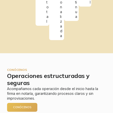
t
o
ti
l
o
n
n
t
a
u
a
li
a
l
z
a
d
a
CONÓCENOS
Operaciones estructuradas y
seguras
Acompañamos cada operación desde el inicio hasta la
firma en notaría, garantizando procesos claros y sin
improvisaciones.
CONÓCENOS