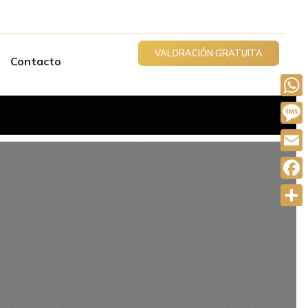
VALORACIÓN GRATUITA
Contacto
What
Mess
Email
Face
Comp