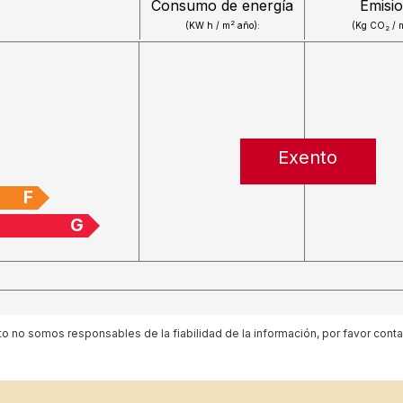
Consumo de energía
Emisi
2
(KW h / m
año):
(Kg CO
/ 
2
Exento
F
G
 no somos responsables de la fiabilidad de la información, por favor cont