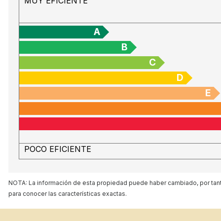
MUY EFICIENTE
A
B
C
D
E
POCO EFICIENTE
NOTA: La información de esta propiedad puede haber cambiado, por tanto
para conocer las características exactas.