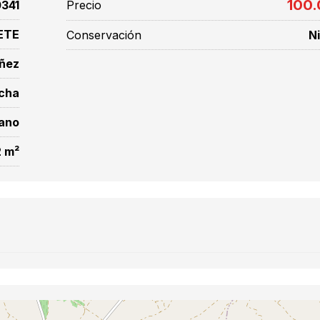
100
341
Precio
ETE
Conservación
N
añez
ncha
bano
 m²