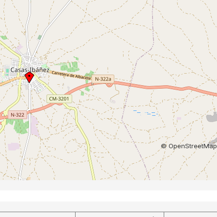
©
OpenStreetMap