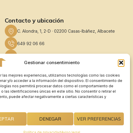
Contacto y ubicación
C. Alondra, 1, 2-D · 02200 Casas-Ibáñez, Albacete
649 92 06 66
info@abtinmobiliaria.com
Gestionar consentimiento
Lunes a Jueves: 10:00–13:00 / 18:00–20:00 Viernes:
10:00–13:00 Sábado y Domingo: Cerrado
r las mejores experiencias, utilizamos tecnologías como las cookies
nar y/o acceder a la información del dispositivo. El consentimiento de
ologías nos permitirá procesar datos como el comportamiento de
 las identificaciones únicas en este sitio. No consentir o retirar el
nto, puede afectar negativamente a ciertas características y
EPTAR
DENEGAR
VER PREFERENCIAS
Política de privacidad
Aviso legal