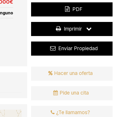
.000€
PDF
inguno
Imprimir
Enviar Propiedad
Hacer una oferta
Pide una cita
¿Te llamamos?