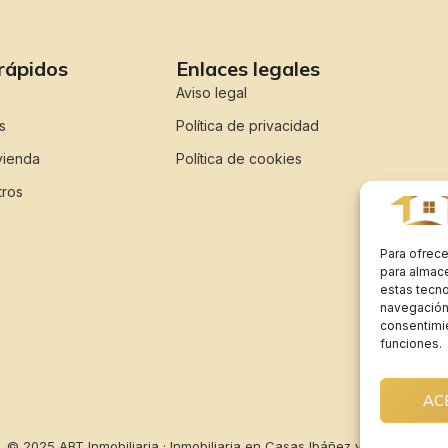
rápidos
Enlaces legales
Aviso legal
s
Política de privacidad
vienda
Política de cookies
tros
Para ofrece
para almace
estas tecn
navegación o
consentimie
funciones.
AC
© 2025 ABT Inmobiliaria · Inmobiliaria en Casas Ibáñez y alrededores