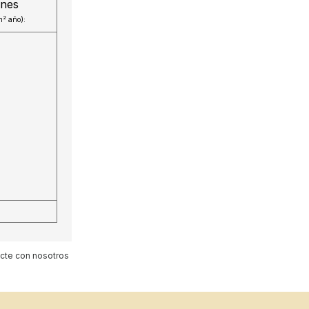
ones
2
m
año):
acte con nosotros