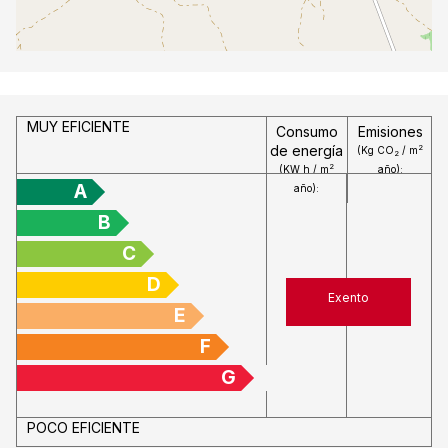
MUY EFICIENTE
Consumo
Emisiones
de energía
2
(Kg CO
/ m
2
2
(KW h / m
año):
A
año):
B
C
D
Exento
E
F
G
POCO EFICIENTE