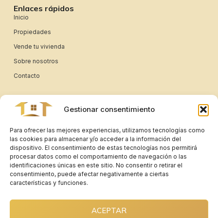
Enlaces rápidos
Inicio
Propiedades
Vende tu vivienda
Sobre nosotros
Contacto
Enlaces legales
Aviso legal
Gestionar consentimiento
Política de privacidad
Para ofrecer las mejores experiencias, utilizamos tecnologías como
Política de cookies
las cookies para almacenar y/o acceder a la información del
dispositivo. El consentimiento de estas tecnologías nos permitirá
procesar datos como el comportamiento de navegación o las
Contacto y ubicación
identificaciones únicas en este sitio. No consentir o retirar el
C. Alondra, 1, 2-D · 02200 Casas-Ibáñez, Albacete
consentimiento, puede afectar negativamente a ciertas
características y funciones.
649 92 06 66
info@abtinmobiliaria.com
ACEPTAR